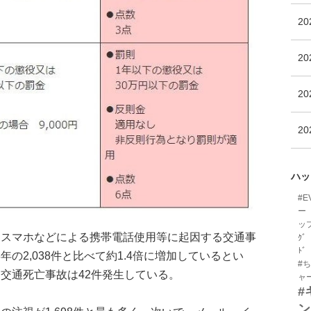
2
2
20
20
ハッ
#E
ー
ッ
らスマホなどによる携帯電話使用等に起因する交通事
ｸﾞ
ﾄﾞ
13年の2,038件と比べて約1.4倍に増加しているとい
#
交通死亡事故は42件発生している。
ャ
#