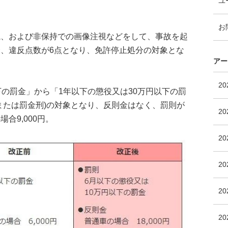
ユ
お
視、および非保持での画像注視などをして、事故を起
、違反点数が6点となり、免許停止処分の対象とな
アー
2
下の罰金」から「1年以下の懲役又は30万円以下の罰
または罰金刑)の対象となり、反則金はなく、罰則が
2
合9,000円。
2
2
2
2