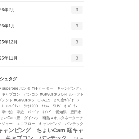
ー
ト
エ
件
026年2月
数
3
リ
ン
ー
ト
エ
件
026年1月
数
3
リ
ン
ー
ト
エ
件
25年12月
数
3
リ
ン
ー
ト
エ
件
25年11月
数
3
リ
ン
ー
ト
数
リ
シュタグ
ー
V superone ホンダ
#FFヒーター キャンピングカ
数
 キャブコン バンコン
#GIWORKS GI-F ルーフト
プテント
#GIWORKS GI-A1.5 270度ｻｲﾄﾞｵｰﾆﾝ
 ﾙｰﾌﾄｯﾌﾟﾃﾝﾄ ﾗﾝｸﾙ200 ｶｽﾀﾑ SUV ｵｰﾊﾞｰﾗﾝ
 車中泊 車旅 ｱｳﾄﾄﾞｱ ｷｬﾝﾌﾟ 愛知県 豊田市
ちょいCam 豊 ダイハツ 断熱
#オルタネーターチ
ージャー エコフロー キャンピング バンテック
キャンピング ちょいCam 軽キャ
ン キャブコン バンテック
#キャ