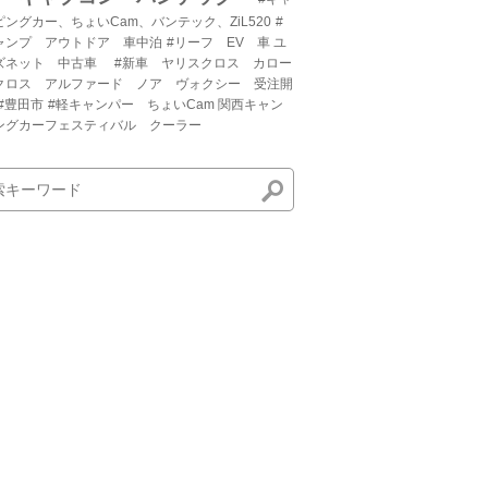
ピングカー、ちょいCam、バンテック、ZiL520
#
ャンプ アウトドア 車中泊
#リーフ EV 車 ユ
ズネット 中古車
#新車 ヤリスクロス カロー
クロス アルファード ノア ヴォクシー 受注開
#豊田市
#軽キャンパー ちょいCam 関西キャン
ングカーフェスティバル クーラー