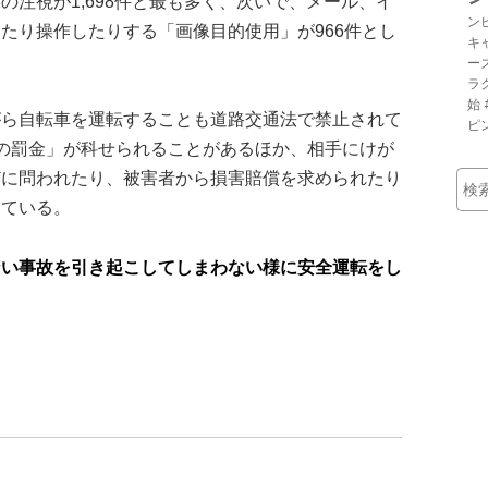
注視が1,698件と最も多く、次いで、メール、イ
ン
たり操作したりする「画像目的使用」が966件とし
キ
ー
ラ
始
がら自転車を運転することも道路交通法で禁止されて
ピ
の罰金」が科せられることがあるほか、相手にけが
どに問われたり、被害者から損害賠償を求められたり
けている。
ない事故を引き起こしてしまわない様に安全運転をし