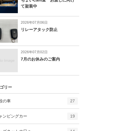
て架装中
2026年07月06日
リレーアタック防止
2026年07月02日
7月のお休みのご案内
ゴリー
エ
件
段の車
27
ン
ト
エ
件
ャンピングカー
19
リ
ン
ー
ト
エ
件