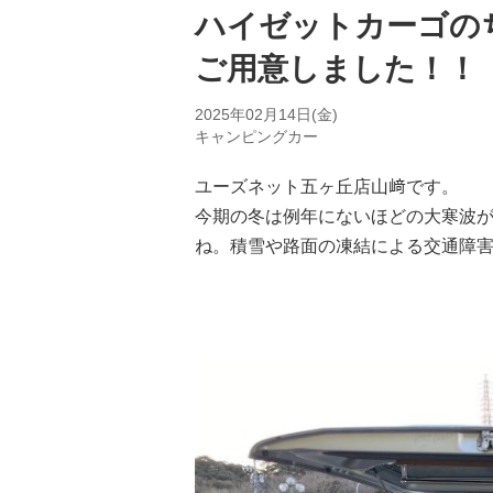
o
ハイゼットカーゴの
k
で
ご用意しました！
シ
ェ
2025年02月14日(金)
ア
キャンピングカー
す
る
ユーズネット五ヶ丘店山﨑です。
今期の冬は例年にないほどの大寒波
ね。積雪や路面の凍結による交通障