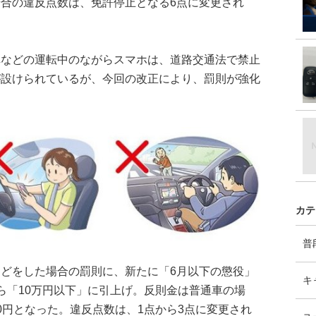
合の違反点数は、免許停止となる6点に変更され
車などの運転中のながらスマホは、道路交通法で禁止
が設けられているが、今回の改正により、罰則が強化
カテ
普
どをした場合の罰則に、新たに「6月以下の懲役」
キ
ら「10万円以下」に引上げ。反則金は普通車の場
,000円となった。違反点数は、1点から3点に変更され