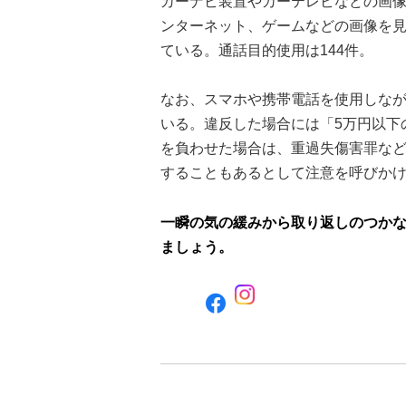
カーナビ装置やカーテレビなどの画像の
ンターネット、ゲームなどの画像を見
ている。通話目的使用は144件。
なお、スマホや携帯電話を使用しな
いる。違反した場合には「5万円以下
を負わせた場合は、重過失傷害罪な
することもあるとして注意を呼びか
一瞬の気の緩みから取り返しのつか
ましょう。
F
a
c
e
b
o