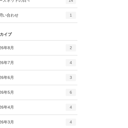
ーズネットの日々
数
14
リ
ン
ー
ト
エ
件
問い合わせ
数
1
リ
ン
ー
ト
数
リ
カイブ
ー
数
エ
件
026年8月
2
ン
ト
エ
件
026年7月
4
リ
ン
ー
ト
エ
件
026年6月
数
3
リ
ン
ー
ト
エ
件
026年5月
数
6
リ
ン
ー
ト
エ
件
026年4月
数
4
リ
ン
ー
ト
エ
件
026年3月
数
4
リ
ン