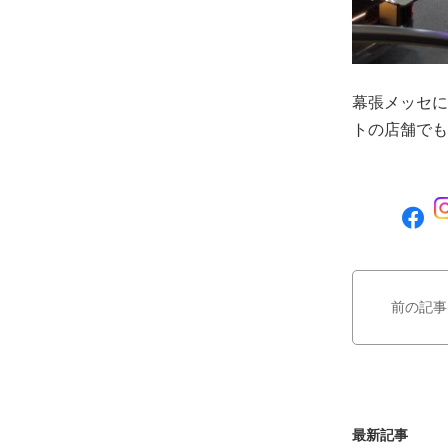
幕張メッセに
トの店舗でも
F
a
c
e
b
前の記事
o
o
k
で
シ
ェ
最新記事
ア