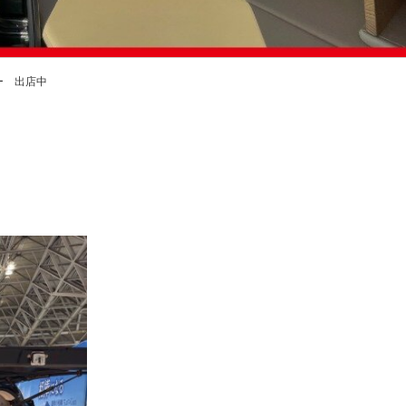
ー 出店中
中