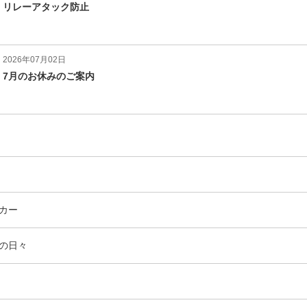
リレーアタック防止
2026年07月02日
7月のお休みのご案内
エ
件
カー
ン
ト
エ
件
の日々
リ
ン
ー
ト
エ
件
数
リ
ン
ー