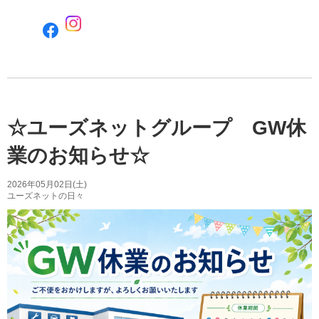
F
a
c
e
b
o
o
☆ユーズネットグループ GW休
k
で
業のお知らせ☆
シ
ェ
2026年05月02日(土)
ア
ユーズネットの日々
す
る