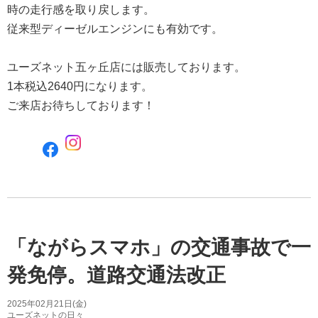
時の走行感を取り戻します。
従来型ディーゼルエンジンにも有効です。
ユーズネット五ヶ丘店には販売しております。
1本税込2640円になります。
ご来店お待ちしております！
F
a
c
e
b
o
o
「ながらスマホ」の交通事故で一
k
で
発免停。道路交通法改正
シ
ェ
2025年02月21日(金)
ア
ユーズネットの日々