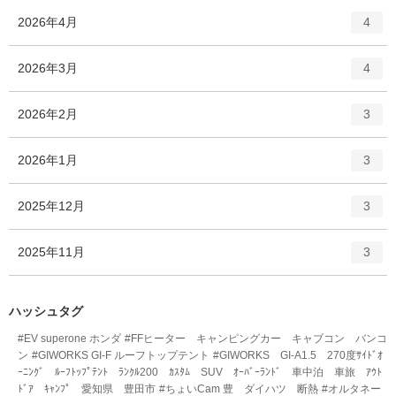
ー
ト
エ
件
2026年4月
数
4
リ
ン
ー
ト
エ
件
2026年3月
数
4
リ
ン
ー
ト
エ
件
2026年2月
数
3
リ
ン
ー
ト
エ
件
2026年1月
数
3
リ
ン
ー
ト
エ
件
2025年12月
数
3
リ
ン
ー
ト
エ
件
2025年11月
数
3
リ
ン
ー
ト
数
リ
ハッシュタグ
ー
#EV superone ホンダ
#FFヒーター キャンピングカー キャブコン バンコ
数
ン
#GIWORKS GI-F ルーフトップテント
#GIWORKS GI-A1.5 270度ｻｲﾄﾞｵ
ｰﾆﾝｸﾞ ﾙｰﾌﾄｯﾌﾟﾃﾝﾄ ﾗﾝｸﾙ200 ｶｽﾀﾑ SUV ｵｰﾊﾞｰﾗﾝﾄﾞ 車中泊 車旅 ｱｳﾄ
ﾄﾞｱ ｷｬﾝﾌﾟ 愛知県 豊田市
#ちょいCam 豊 ダイハツ 断熱
#オルタネー