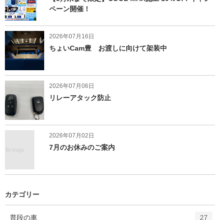
ペーン開催！
2026年07月16日
ちょいCam豊 お渡しに向けて架装中
2026年07月06日
リレーアタック防止
2026年07月02日
7月のお休みのご案内
カテゴリー
エ
件
普段の車
27