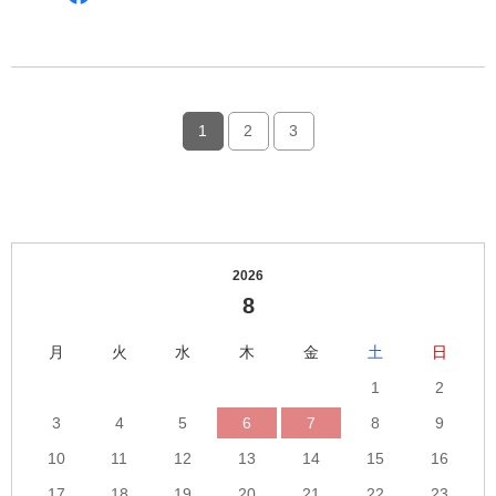
a
c
e
b
o
o
1
2
3
k
で
シ
ェ
ア
す
2026
る
8
月
火
水
木
金
土
日
1
2
3
4
5
6
7
8
9
10
11
12
13
14
15
16
17
18
19
20
21
22
23