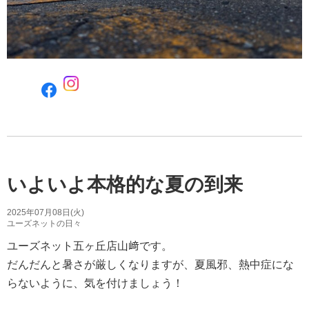
F
a
c
e
b
o
o
いよいよ本格的な夏の到来
k
で
2025年07月08日(火)
シ
ユーズネットの日々
ェ
ユーズネット五ヶ丘店山﨑です。
ア
す
だんだんと暑さが厳しくなりますが、夏風邪、熱中症にな
る
らないように、気を付けましょう！