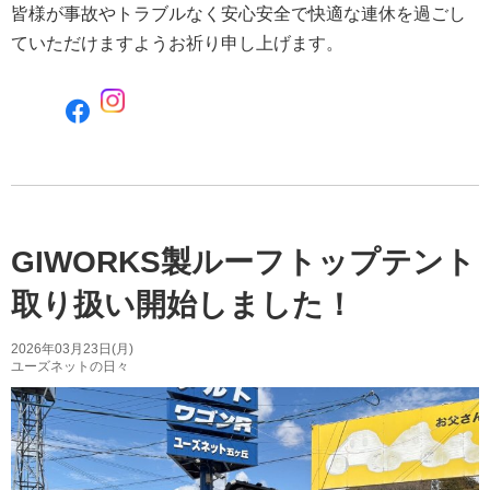
皆様が事故やトラブルなく安心安全で快適な連休を過ごし
ていただけますようお祈り申し上げます。
F
a
c
e
b
o
o
GIWORKS製ルーフトップテント
k
で
取り扱い開始しました！
シ
ェ
2026年03月23日(月)
ア
ユーズネットの日々
す
る