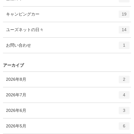
ン
ト
エ
件
キャンピングカー
19
リ
ン
ー
ト
エ
件
ユーズネットの日々
数
14
リ
ン
ー
ト
エ
件
お問い合わせ
数
1
リ
ン
ー
ト
数
リ
アーカイブ
ー
数
エ
件
2026年8月
2
ン
ト
エ
件
2026年7月
4
リ
ン
ー
ト
エ
件
2026年6月
数
3
リ
ン
ー
ト
エ
件
2026年5月
数
6
リ
ン