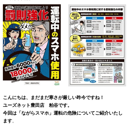
す
る
こんにちは、まだまだ寒さが厳しい昨今ですね！
ユーズネット豊田店 粕谷です。
今回は「ながらスマホ」運転の危険についてご紹介いたし
ます
。