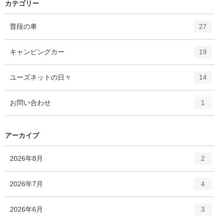
カテゴリー
エ
件
普段の車
27
ン
ト
エ
件
キャンピングカー
19
リ
ン
ー
ト
エ
件
ユーズネットの日々
数
14
リ
ン
ー
ト
エ
件
お問い合わせ
数
1
リ
ン
ー
ト
数
リ
アーカイブ
ー
数
エ
件
2026年8月
2
ン
ト
エ
件
2026年7月
4
リ
ン
ー
ト
エ
件
2026年6月
数
3
リ
ン