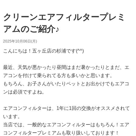
o
o
クリーンエアフィルタープレミ
k
で
アムのご紹介♪
シ
ェ
2025年10月06日(月)
ア
す
こんにちは！五ヶ丘店の杉浦です(^^)
る
最近、天気が悪かったり昼間はまだ暑かったりとまだ、エ
アコンを付けて乗られてる方も多いかと思います。
もちろん、お子さんがいたりペットとお出かけでもエアコ
ンは必須ですよね。
エアコンフィルターは、1年に1回の交換がオススメされて
います。
当店では、一般的なエアコンフィルターはもちろん！エア
コンフィルタープレミアムも取り扱いしております！