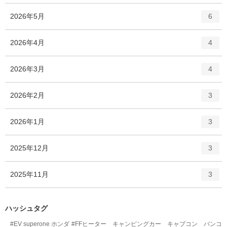
ー
ト
エ
件
2026年5月
数
6
リ
ン
ー
ト
エ
件
2026年4月
数
4
リ
ン
ー
ト
エ
件
2026年3月
数
4
リ
ン
ー
ト
エ
件
2026年2月
数
3
リ
ン
ー
ト
エ
件
2026年1月
数
3
リ
ン
ー
ト
エ
件
2025年12月
数
3
リ
ン
ー
ト
エ
件
2025年11月
数
3
リ
ン
ー
ト
数
リ
ハッシュタグ
ー
#EV superone ホンダ
#FFヒーター キャンピングカー キャブコン バンコ
数