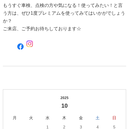
もうすぐ車検、点検の方や気になる！使ってみたい！と言
う方は、ぜひ1度プレミアムを使ってみてはいかがでしょう
か？
ご来店、ご予約お待ちしております☆
F
a
c
e
b
o
o
k
で
2025
シ
10
ェ
ア
月
火
水
木
金
土
日
す
る
1
2
3
4
5