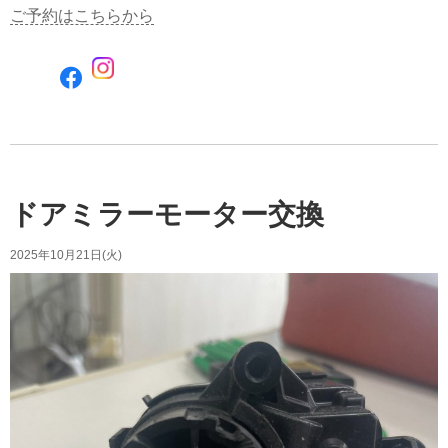
ご予約はこちらから
F
a
c
e
b
o
o
ドアミラーモーター交換
k
で
2025年10月21日(火)
シ
ェ
ア
す
る