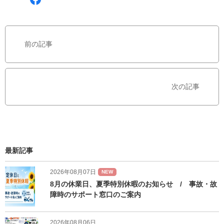
a
c
e
b
前の記事
o
o
k
で
次の記事
シ
ェ
ア
す
る
最新記事
2026年08月07日
NEW
8月の休業日、夏季特別休暇のお知らせ / 事故・故
障時のサポート窓口のご案内
2026年08月06日