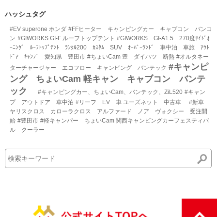
ト
数
リ
ハッシュタグ
ー
#EV superone ホンダ
#FFヒーター キャンピングカー キャブコン バンコ
数
ン
#GIWORKS GI-F ルーフトップテント
#GIWORKS GI-A1.5 270度ｻｲﾄﾞｵ
ｰﾆﾝｸﾞ ﾙｰﾌﾄｯﾌﾟﾃﾝﾄ ﾗﾝｸﾙ200 ｶｽﾀﾑ SUV ｵｰﾊﾞｰﾗﾝﾄﾞ 車中泊 車旅 ｱｳﾄ
ﾄﾞｱ ｷｬﾝﾌﾟ 愛知県 豊田市
#ちょいCam 豊 ダイハツ 断熱
#オルタネー
#キャンピ
ターチャージャー エコフロー キャンピング バンテック
ング ちょいCam 軽キャン キャブコン バンテ
ック
#キャンピングカー、ちょいCam、バンテック、ZiL520
#キャン
プ アウトドア 車中泊
#リーフ EV 車 ユーズネット 中古車
#新車
ヤリスクロス カローラクロス アルファード ノア ヴォクシー 受注開
始
#豊田市
#軽キャンパー ちょいCam 関西キャンピングカーフェスティバ
ル クーラー