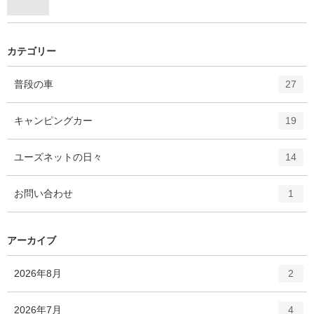
カテゴリー
エ
件
普段の車
27
ン
ト
エ
件
キャンピングカー
19
リ
ン
ー
ト
エ
件
ユーズネットの日々
数
14
リ
ン
ー
ト
エ
件
お問い合わせ
数
1
リ
ン
ー
ト
数
リ
アーカイブ
ー
数
エ
件
2026年8月
2
ン
ト
エ
件
2026年7月
4