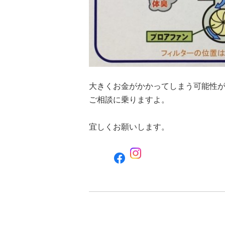
大きくお金がかかってしまう可能性
ご相談に乗りますよ。
宜しくお願いします。
F
a
c
e
b
o
o