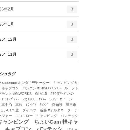
ー
ト
エ
件
026年2月
数
3
リ
ン
ー
ト
エ
件
026年1月
数
3
リ
ン
ー
ト
エ
件
25年12月
数
3
リ
ン
ー
ト
エ
件
25年11月
数
3
リ
ン
ー
ト
数
リ
シュタグ
ー
V superone ホンダ
#FFヒーター キャンピングカ
数
 キャブコン バンコン
#GIWORKS GI-F ルーフト
プテント
#GIWORKS GI-A1.5 270度ｻｲﾄﾞｵｰﾆﾝ
 ﾙｰﾌﾄｯﾌﾟﾃﾝﾄ ﾗﾝｸﾙ200 ｶｽﾀﾑ SUV ｵｰﾊﾞｰﾗﾝ
 車中泊 車旅 ｱｳﾄﾄﾞｱ ｷｬﾝﾌﾟ 愛知県 豊田市
ちょいCam 豊 ダイハツ 断熱
#オルタネーターチ
ージャー エコフロー キャンピング バンテック
キャンピング ちょいCam 軽キャ
ン キャブコン バンテック
#キャ