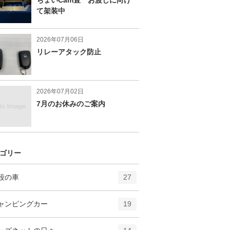
て架装中
2026年07月06日
リレーアタック防止
2026年07月02日
7月のお休みのご案内
ゴリー
エ
件
段の車
27
ン
ト
エ
件
ャンピングカー
19
リ
ン
ー
ト
エ
件