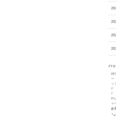
2
2
20
20
ハッ
#E
ー
ッ
ｸﾞ
ﾄﾞ
#
ャ
#