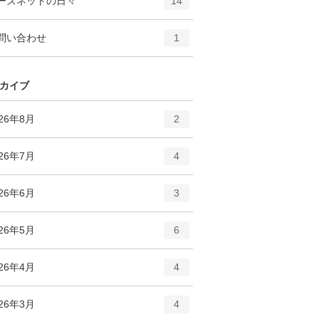
ーズネットの日々
数
14
リ
ン
ー
ト
エ
件
問い合わせ
数
1
リ
ン
ー
ト
数
リ
カイブ
ー
数
エ
件
026年8月
2
ン
ト
エ
件
026年7月
4
リ
ン
ー
ト
エ
件
026年6月
数
3
リ
ン
ー
ト
エ
件
026年5月
数
6
リ
ン
ー
ト
エ
件
026年4月
数
4
リ
ン
ー
ト
エ
件
026年3月
数
4
リ
ン