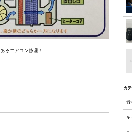
があるエアコン修理！
カテ
普
キ